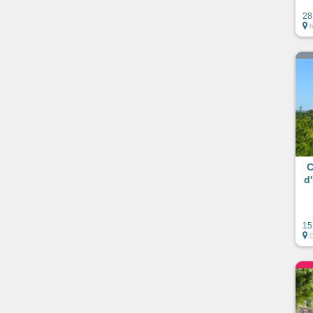
28
C
d
15