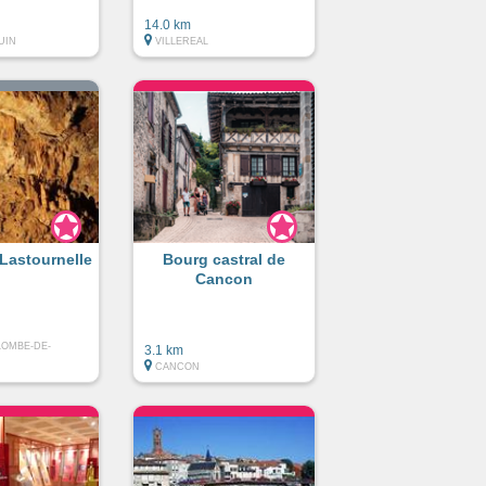
14.0 km
UIN
VILLEREAL
 Lastournelle
Bourg castral de
Cancon
LOMBE-DE-
3.1 km
CANCON