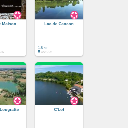
et Maison
Lac de Cancon
1.8 km
UIN
CANCON
 Lougratte
C'Lot