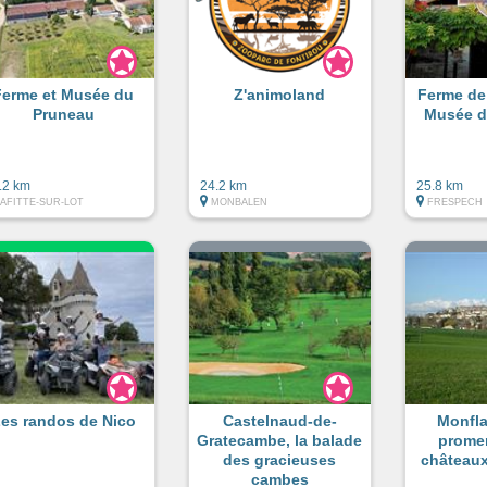
Ferme et Musée du
Z'animoland
Ferme de 
Pruneau
Musée d
.2 km
24.2 km
25.8 km
LAFITTE-SUR-LOT
MONBALEN
FRESPECH
es randos de Nico
Castelnaud-de-
Monfla
Gratecambe, la balade
prome
des gracieuses
châteaux
cambes