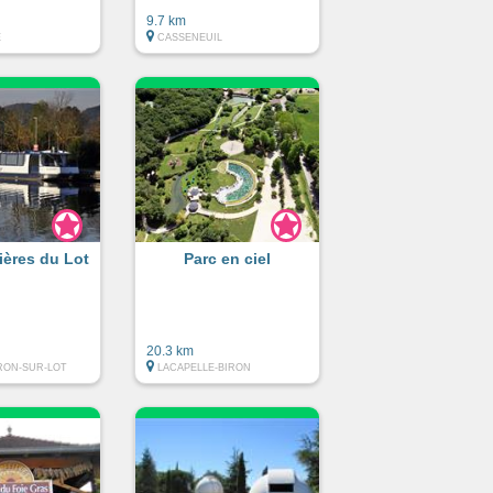
9.7 km
E
CASSENEUIL
ières du Lot
Parc en ciel
20.3 km
ON-SUR-LOT
LACAPELLE-BIRON