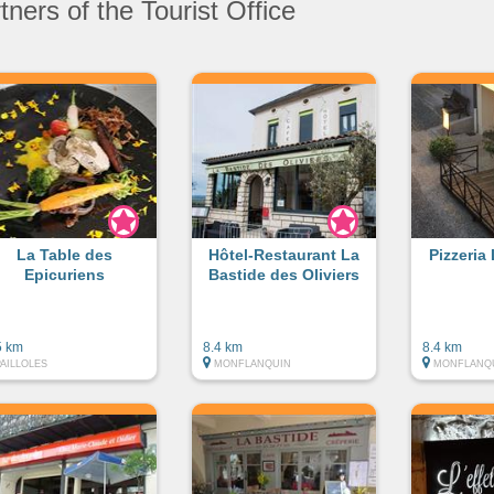
ners of the Tourist Office
La Table des
Hôtel-Restaurant La
Pizzeria
Epicuriens
Bastide des Oliviers
5 km
8.4 km
8.4 km
PAILLOLES
MONFLANQUIN
MONFLANQ