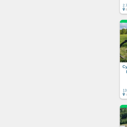
2.
Cy
13